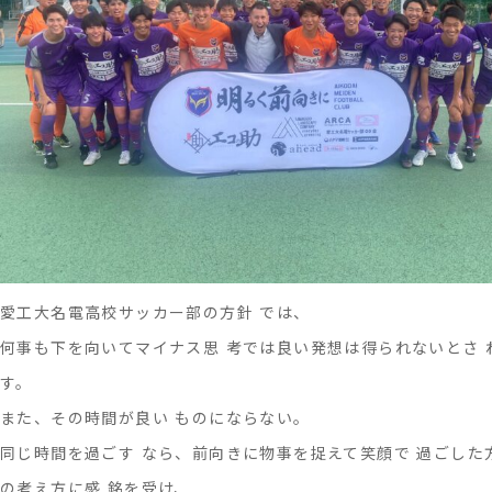
プ
レ
ゼ
ン
タ
ー
愛工大名電高校サッカー部の方針 では、
何事も下を向いてマイナス思 考では良い発想は得られないとさ 
す。
また、その時間が良い ものにならない。
同じ時間を過ごす なら、前向きに物事を捉えて笑顔で 過ごした
の考え方に感 銘を受け、