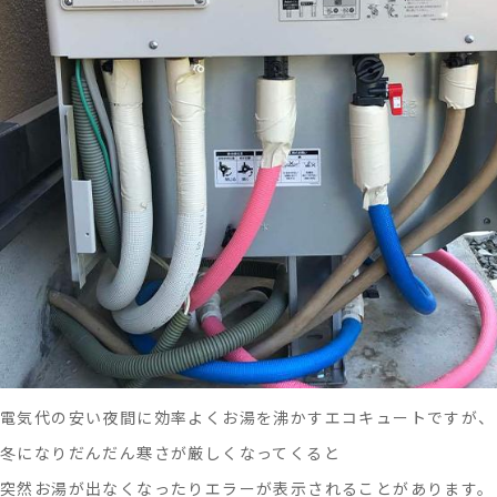
ン
に
掲
載
さ
れ
ま
し
た。
電気代の安い夜間に効率よくお湯を沸かすエコキュートですが、
冬になりだんだん寒さが厳しくなってくると
突然お湯が出なくなったりエラーが表示されることがあります。