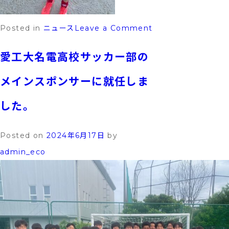
on
Posted in
ニュース
Leave a Comment
千
愛工大名電高校サッカー部の
種
FC（名
メインスポンサーに就任しま
古
した。
屋
市）
Posted on
2024年6月17日
by
ユ
admin_eco
ニ
フ
ォ
ー
ム