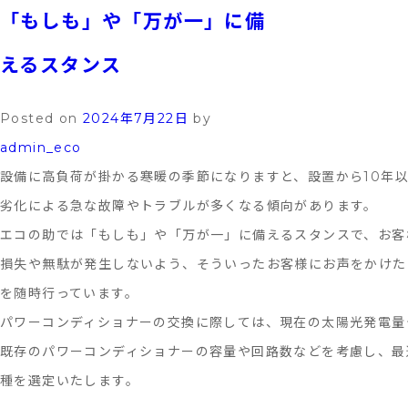
「もしも」や「万が一」に備
台
風
えるスタンス
に
備
Posted on
2024年7月22日
by
え
admin_eco
て
設備に高負荷が掛かる寒暖の季節になりますと、設置から10年
⚠-
劣化による急な故障やトラブルが多くなる傾向があります。
畜
エコの助では「もしも」や「万が一」に備えるスタンスで、お客
電
損失や無駄が発生しないよう、そういったお客様にお声をかけた
池
を随時行っています。
取
パワーコンディショナーの交換に際しては、現在の太陽光発電量
扱
既存のパワーコンディショナーの容量や回路数などを考慮し、最
説
種を選定いたします。
明