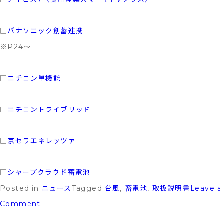
す
時
□
パナソニック創蓄連携
代
※P24〜
に
な
□
ニチコン単機能
り
ま
□
ニチコントライブリッド
し
た！
□
京セラエネレッツァ
□
シャープクラウド蓄電池
Posted in
ニュース
Tagged
台風
,
畜電池
,
取扱説明書
Leave 
on
Comment
⚠