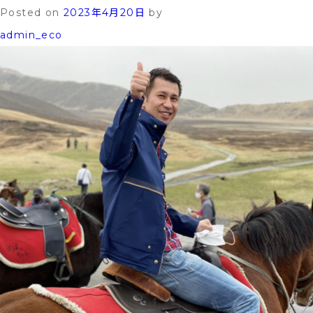
編
Posted on
2023年4月20日
by
に
admin_eco
関
す
る
お
知
ら
せ