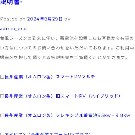
説明書-
ュ
ー
Posted on
2024年8月29日
by
ト
admin_eco
も
台風シーズンの到来に伴い、蓄電池を設置したお客様から有事の
太
い方法についてのお問い合わせをいただいております。ご利用中
陽
機器名を押して頂くと取扱説明書をご覧頂くことができます。
光
発
□
長州産業（オムロン製）スマートPVマルチ
電
の
□
長州産業（オムロン製）旧スマートPV（ハイブリッド）
電
気
□
長州産業（オムロン製）フレキシブル蓄電池6.5kw・9.8kw
沸
か
□
アイビス7（長州産業スマートPVプラス）