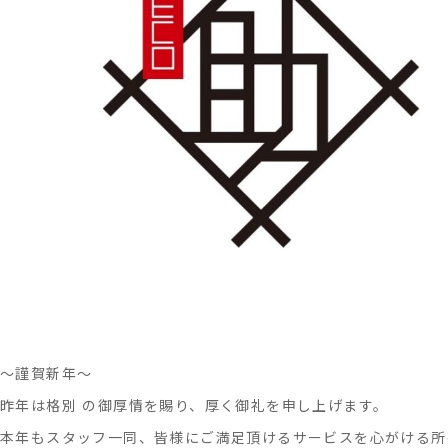
防
と
対
処
方
法
に
つ
い
て
～謹賀新年～
昨年は格別 の御厚情を賜り、厚く御礼を申し上げます。
本年もスタッフ一同、皆様にご満足頂けるサービスを心がける所