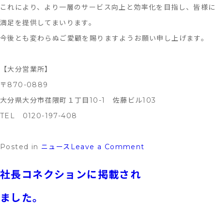
ま
これにより、より一層のサービス向上と効率化を目指し、皆様に
時
し
満足を提供してまいります。
間
た。
今後とも変わらぬご愛顧を賜りますようお願い申し上げます。
に
つ
【大分営業所】
い
〒870-0889
て
大分県大分市荏隈町１丁目10-1 佐藤ビル103
TEL 0120-197-408
on
Posted in
ニュース
Leave a Comment
営
社長コネクションに掲載され
業
所
ました。
再