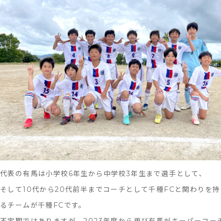
備
え
る
ス
タ
ン
ス
代表の有馬は小学校6年生から中学校3年生まで選手として、
そして10代から20代前半までコーチとして千種FCと関わりを
るチームが千種FCです。
不定期ではありますが、2023年度から再び有馬がキーパーコー