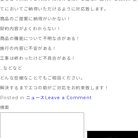
せ
ン
てにおいてご納得いただけるように対応致します。
ト
商品のご提案に納得がいかない！
開
契約内容がよくわからない！
設
商品の機能について不明な点がある！
致
施行の内容に不安がある！
し
工事は終わったけど不具合がある！
ま
…などなど
し
どんな些細なことでもご相談ください。
た！
解決するまでエコの助がご対応をお約束致します！
on
Posted in
ニュース
Leave a Comment
エ
検索
コ
の
助