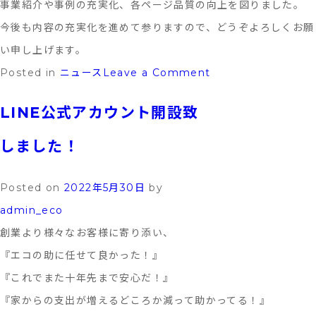
事業紹介や事例の充実化、各ページ品質の向上を図りました。
今後も内容の充実化を進めて参りますので、どうぞよろしくお願
い申し上げます。
on
Posted in
ニュース
Leave a Comment
株
LINE公式アカウント開設致
式
会
しました！
社
エ
Posted on
2022年5月30日
by
コ
admin_eco
の
創業より様々なお客様に寄り添い、
助
『エコの助に任せて良かった！』
ホ
『これでまた十年先まで安心だ！』
ー
『家からの支出が増えるどころか減って助かってる！』