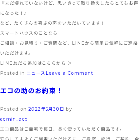
ム
『まだ壊れていないけど、思いきって取り換えしたらとてもお得
ペ
になった！』
ー
など、たくさんの喜ぶの声をいただいています！
ジ
スマートハウスのことなら
リ
ご相談・お見積り・ご質問など、LINEから簡単お気軽にご連絡
ニ
いただけます。
ュ
LINE友だち追加はこちらから ＞
ー
on
Posted in
ニュース
Leave a Comment
ア
LINE
エコの助のお約束！
ル
公
の
式
Posted on
2022年5月30日
by
お
ア
admin_eco
知
カ
エコ商品はご自宅で毎日、長く使っていただく商品です。
ら
ウ
安心して末永くご利用いただけるに、ご提案、施行、ご契約、全