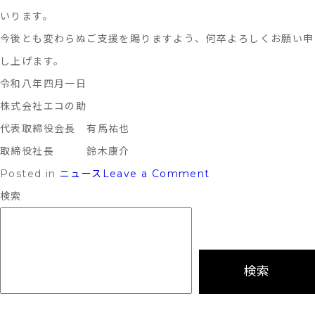
いります。
今後とも変わらぬご支援を賜りますよう、何卒よろしくお願い申
し上げます。
令和八年四月一日
株式会社エコの助
代表取締役会長 有馬祐也
取締役社長 鈴木康介
on
Posted in
ニュース
Leave a Comment
経
検索
営
体
制
検索
変
更