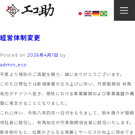
Skip
月:
2026年4月
to
content
経営体制変更
Posted on
2026年4月1日
by
admin_eco
平素より格別のご高配を賜り、誠にありがとうございます。
このたび弊社では新規事業の立ち上げに伴い、代表取締役 有馬
祐也がドイツへ赴き、現地における事業展開および事業基盤の構
築に専念することとなりました。
これに伴い、令和八年四月一日付をもちまして、鈴木康介が取締
役社長に就任し、有馬祐也が代表取締役会長に就任いたします。
新体制のもと、社業のさらなる発展とサービスの向上に努めてま