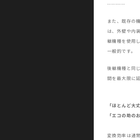
---------
また、既存の
は、外壁や内
継機種を使用
一般的です。
後継機種と同
間を最大限に
「ほとんど大
「エコの助の
変換効率は通