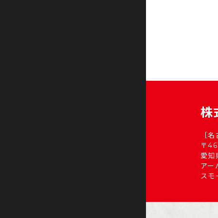
株
［名
〒46
愛知
アー
スモ