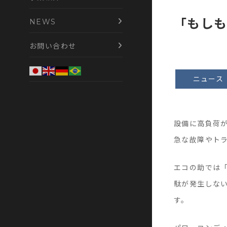
「もしも
NEWS
お問い合わせ
ニュース
設備に高負荷
急な故障やト
エコの助では
駄が発生しな
す。