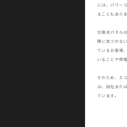
には、パワー
ることもあり
太陽光パネル
障に気づかな
ているお客様
いることや停
そのため、エ
は、自社また
ています。