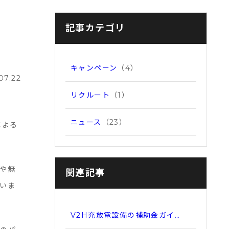
記事カテゴリ
キャンペーン
（4）
07.22
リクルート
（1）
ニュース
（23）
による
や無
関連記事
いま
V2H充放電設備の補助金ガイ…