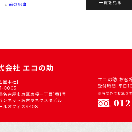
一覧を見る
«
前の記事
式会社 エコの助
エコの助 お客
古屋本社］
受付時間：平日10:
1-0005
※時間外でお急ぎの
県名古屋市東区東桜一丁目1番1号
バンネット名古屋ネクスタビル
ールオフィスS408