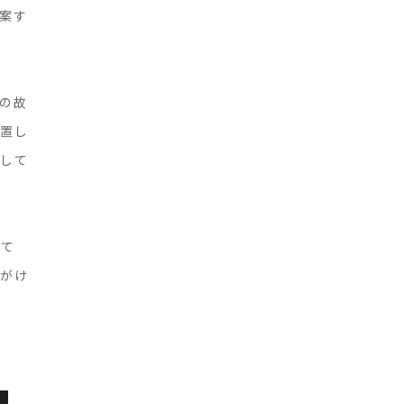
案す
の故
放置し
障して
して
心がけ