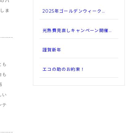
存のパ
たしま
2025年ゴールデンウィーク…
光熱費見直しキャンペーン開催…
-------
謹賀新年
とも
エコの助のお約束！
合も
再
しい
ンテ
-------