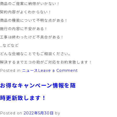
商品のご提案に納得がいかない！
開
契約内容がよくわからない！
設
商品の機能について不明な点がある！
致
施行の内容に不安がある！
し
工事は終わったけど不具合がある！
ま
…などなど
し
どんな些細なことでもご相談ください。
た！
解決するまでエコの助がご対応をお約束致します！
on
Posted in
ニュース
Leave a Comment
エ
お得なキャンペーン情報を随
コ
の
時更新致します！
助
の
Posted on
2022年5月30日
by