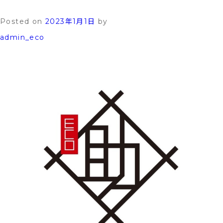
キ
Posted on
2023年1月1日
by
ュ
admin_eco
ー
ト
の
凍
結
予
防
と
対
処
方
法