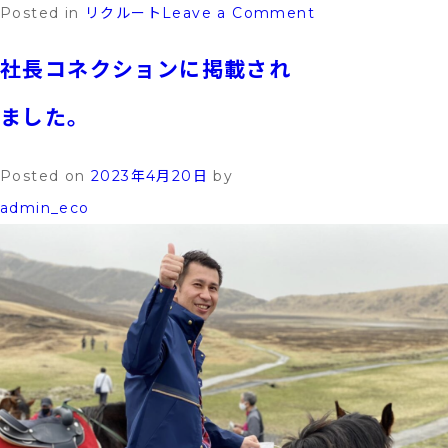
on
Posted in
リクルート
Leave a Comment
求
社長コネクションに掲載され
職
中
ました。
の
学
Posted on
2023年4月20日
by
生
admin_eco
の
皆
様
へ