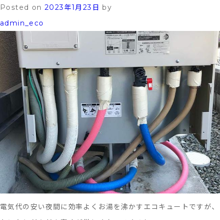
ク
Posted on
2023年1月23日
by
シ
admin_eco
ョ
ン
に
掲
載
さ
れ
ま
し
た。
電気代の安い夜間に効率よくお湯を沸かすエコキュートですが、