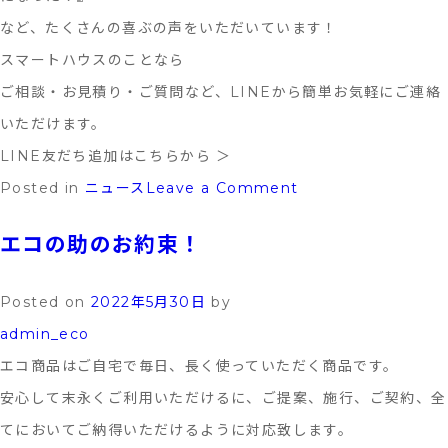
ー
など、たくさんの喜ぶの声をいただいています！
ジ
スマートハウスのことなら
リ
ご相談・お見積り・ご質問など、LINEから簡単お気軽にご連絡
ニ
いただけます。
ュ
LINE友だち追加はこちらから ＞
ー
on
Posted in
ニュース
Leave a Comment
ア
LINE
エコの助のお約束！
ル
公
の
式
Posted on
2022年5月30日
by
お
ア
admin_eco
知
カ
エコ商品はご自宅で毎日、長く使っていただく商品です。
ら
ウ
安心して末永くご利用いただけるに、ご提案、施行、ご契約、全
せ
ン
てにおいてご納得いただけるように対応致します。
ト