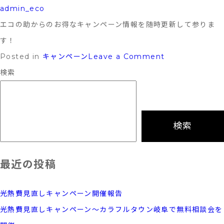
お
admin_eco
約
エコの助からのお得なキャンペーン情報を随時更新して参りま
束！
す！
on
Posted in
キャンペーン
Leave a Comment
お
検索
得
な
キ
検索
ャ
ン
最近の投稿
ペ
ー
光熱費見直しキャンペーン開催報告
ン
光熱費見直しキャンペーン～カラフルタウン岐阜で無料相談会を
情