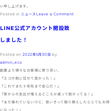
い申し上げます。
on
Posted in
ニュース
Leave a Comment
株
LINE公式アカウント開設致
式
会
しました！
社
エ
Posted on
2022年5月30日
by
コ
admin_eco
の
創業より様々なお客様に寄り添い、
助
『エコの助に任せて良かった！』
ホ
『これでまた十年先まで安心だ！』
ー
『家からの支出が増えるどころか減って助かってる！』
ム
『まだ壊れていないけど、思いきって取り換えしたらとてもお得
ペ
になった！』