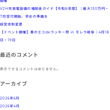
開催
報
V2H充放電設備の補助金ガイド【令和8年度】｜最大130万円・
を
7月受付開始、早めの準備を
随
経営体制変更
時
【イベント開催】春のエコdeラッキー祭 in モレラ岐阜｜4月18
更
日・19日
新
致
最近のコメント
し
ま
表示できるコメントはありません。
す！
アーカイブ
2026年6月
2026年4月