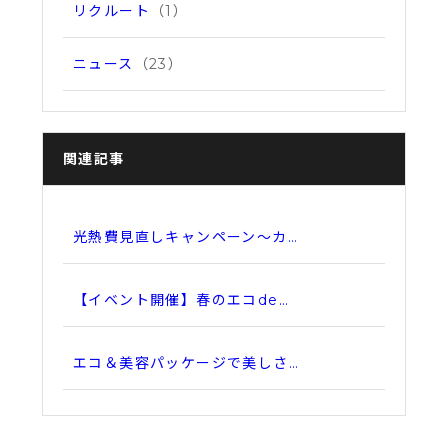
リクルート
（1）
ニュース
（23）
関連記事
光熱費見直しキャンペーン～カ…
【イベント開催】春のエコde…
エコ＆美容パッケージで美しさ…