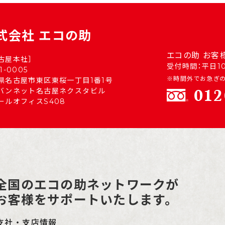
式会社 エコの助
エコの助 お客
古屋本社］
受付時間：平日10:
1-0005
※時間外でお急ぎの
県名古屋市東区東桜一丁目1番1号
バンネット名古屋ネクスタビル
ールオフィスS408
全国のエコの助ネットワークが
お客様をサポートいたします。
支社・支店情報