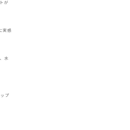
トが
に実感
、水
ナップ