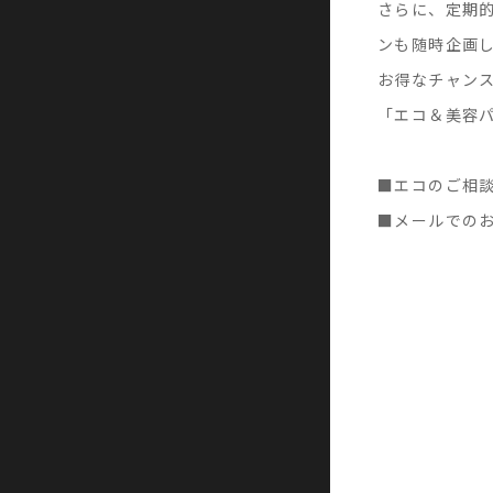
さらに、定期
ンも随時企画
お得なチャン
「エコ＆美容
■エコのご相
■メールでの