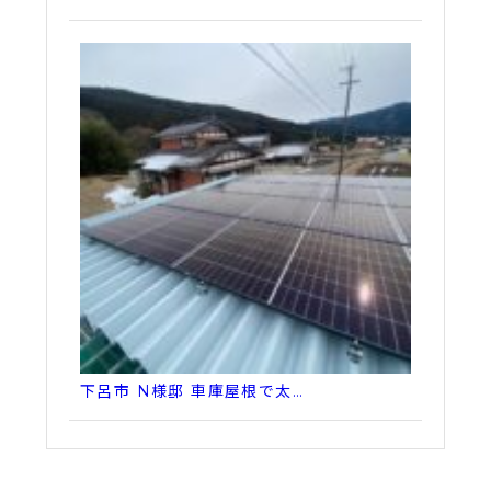
下呂市 N様邸 車庫屋根で太…