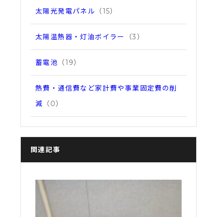
太陽光発電パネル
（15）
太陽温熱器・灯油ボイラー
（3）
蓄電池
（19）
熱費・通信費など家計費や事業固定費の削
減
（0）
関連記事